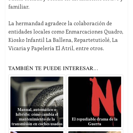
familiar.
La hermandad agradece la colaboración de
entidades locales como Enmarcaciones Quadro,
Kiosko Infantil La Ballena, Repartetutiolé, La
Vicaria y Papelería El Atril, entre otros.
TAMBIÉN TE PUEDE INTERESAR...
Manual, automático o
híbrido: cómo cambia el
mantenimiento de la
El repudiable drama de la
transmisión en coches usados
Guerra