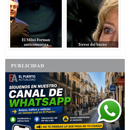
El Miloš Forman
anticomunista
Terror del bueno
PUBLICIDAD