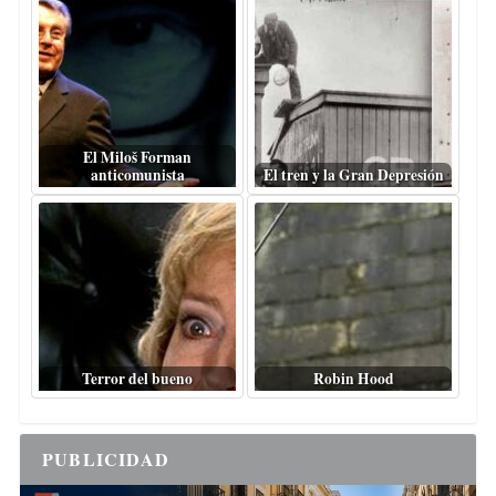
El Miloš Forman
anticomunista
El tren y la Gran Depresión
Terror del bueno
Robin Hood
PUBLICIDAD