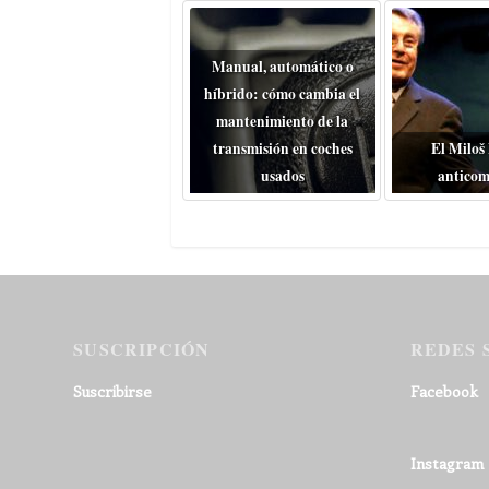
Manual, automático o
híbrido: cómo cambia el
mantenimiento de la
transmisión en coches
El Miloš
usados
anticom
SUSCRIPCIÓN
REDES 
Suscribirse
Facebook
Instagram