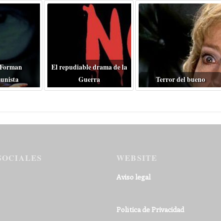
 Forman
El repudiable drama de la
unista
Guerra
Terror del bueno
SOCIALES
WEBSITE
Aviso legal
Política de Privacidad