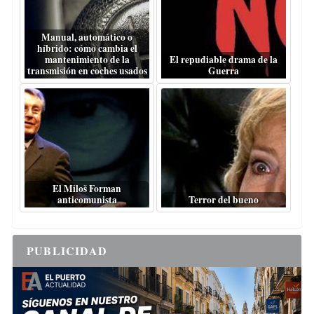
Manual, automático o
híbrido: cómo cambia el
mantenimiento de la
El repudiable drama de la
transmisión en coches usados
Guerra
El Miloš Forman
anticomunista
Terror del bueno
PUBLICIDAD