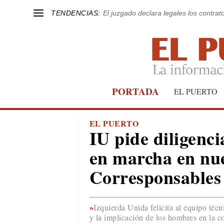
TENDENCIAS:
El juzgado declara legales los contrat
PORTADA
EL PUERTO
EL PUERTO
IU pide diligenci
en marcha en nue
Corresponsables 
Izquierda Unida felicita al equipo téc
y la implicación de los hombres en la c