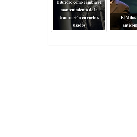
híbrido: cómo cambia el
mantenimiento de la
transmisión en coches
El Miloš
usados
anticom