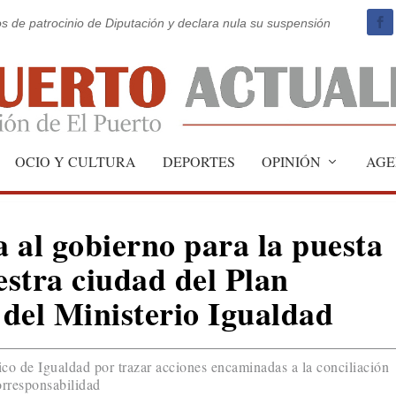
os de patrocinio de Diputación y declara nula su suspensión
OCIO Y CULTURA
DEPORTES
OPINIÓN
AGE
a al gobierno para la puesta
stra ciudad del Plan
del Ministerio Igualdad
nico de Igualdad por trazar acciones encaminadas a la conciliación
orresponsabilidad