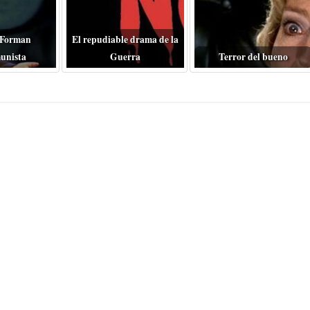
 Forman
El repudiable drama de la
unista
Guerra
Terror del bueno