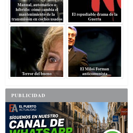
Manual, automático o
híbrido: cómo cambia el
mantenimiento de la
El repudiable drama de la
transmisión en coches usados
Guerra
El Miloš Forman
Terror del bueno
anticomunista
PUBLICIDAD