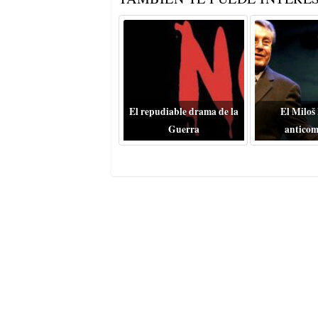
El repudiable drama de la
El Miloš
Guerra
anticom