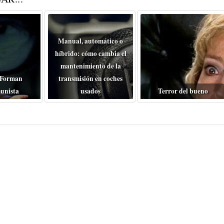
Manual, automático o
híbrido: cómo cambia el
mantenimiento de la
 Forman
transmisión en coches
unista
usados
Terror del bueno