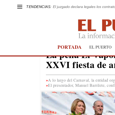
TENDENCIAS:
El juzgado declara legales los contrat
PORTADA
FIESTAS
EL PUERTO
La peña El Vapor
XXVI fiesta de a
A lo largo del Carnaval, la entidad or
El presentador, Manuel Barrilete, con