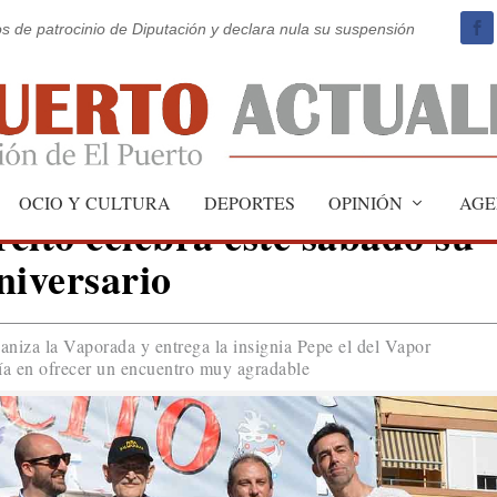
os de patrocinio de Diputación y declara nula su suspensión
OCIO Y CULTURA
DEPORTES
OPINIÓN
AGE
cito celebra este sábado su
niversario
ganiza la Vaporada y entrega la insignia Pepe el del Vapor
fía en ofrecer un encuentro muy agradable