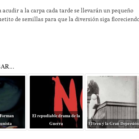
 acudir a la carpa cada tarde se llevarán un pequeño
uetito de semillas para que la diversión siga floreciend
AR...
 Forman
El repudiable drama de la
unista
Guerra
El tren y la Gran Depresión