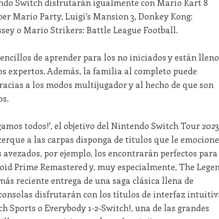
ndo Switch disfrutarán igualmente con Mario Kart 8
er Mario Party, Luigi’s Mansion 3, Donkey Kong:
ey o Mario Strikers: Battle League Football.
encillos de aprender para los no iniciados y están lleno
los expertos. Además, la familia al completo puede
racias a los modos multijugador y al hecho de que son
os.
gamos todos!', el objetivo del Nintendo Switch Tour 2023
cerque a las carpas disponga de títulos que le emocion
 avezados, por ejemplo, los encontrarán perfectos para
oid Prime Remastered y, muy especialmente, The Lege
 más reciente entrega de una saga clásica llena de
onsolas disfrutarán con los títulos de interfaz intuitiv
h Sports o Everybody 1-2-Switch!, una de las grandes