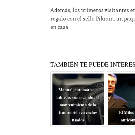
Además, los primeros visitantes en
regalo con el sello Pikmin, un paq
en casa.
TAMBIÉN TE PUEDE INTERES
Manual, automático o
híbrido: cómo cambia el
mantenimiento de la
transmisión en coches
El Miloš
usados
anticom