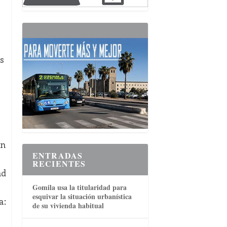
s
en
ENTRADAS
RECIENTES
nd
Gomila usa la titularidad para
esquivar la situación urbanística
a:
de su vivienda habitual