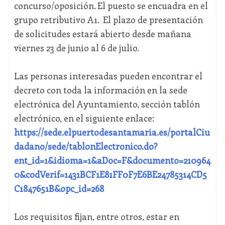
concurso/oposición. El puesto se encuadra en el
grupo retributivo A1. El plazo de presentación
de solicitudes estará abierto desde mañana
viernes 23 de junio al 6 de julio.
Las personas interesadas pueden encontrar el
decreto con toda la información en la sede
electrónica del Ayuntamiento, sección tablón
electrónico, en el siguiente enlace:
https://sede.elpuertodesantamaria.es/portalCiu
dadano/sede/tablonElectronico.do?
ent_id=1&idioma=1&aDoc=F&documento=210964
0&codVerif=1431BCF1E81FF0F7E6BE24785314CD5
C1847651B&opc_id=268
Los requisitos fijan, entre otros, estar en