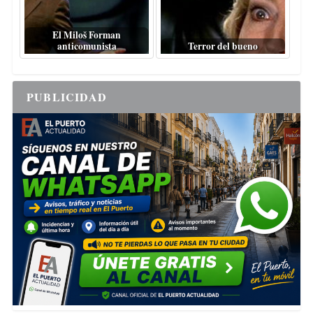
El Miloš Forman
anticomunista
Terror del bueno
PUBLICIDAD