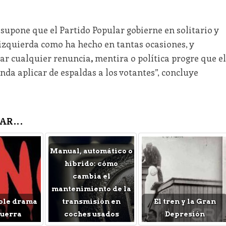
supone que el Partido Popular gobierne en solitario y
 izquierda como ha hecho en tantas ocasiones, y
iar cualquier renuncia
,
mentira o política progre que el
nda aplicar de espaldas a los votantes”, concluye
AR...
Manual, automático o
híbrido: cómo
cambia el
mantenimiento de la
ble drama
transmisión en
El tren y la Gran
Guerra
coches usados
Depresión