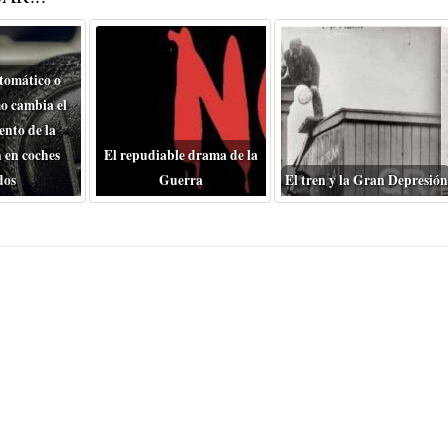
tomático o
o cambia el
nto de la
 en coches
El repudiable drama de la
dos
Guerra
El tren y la Gran Depresión