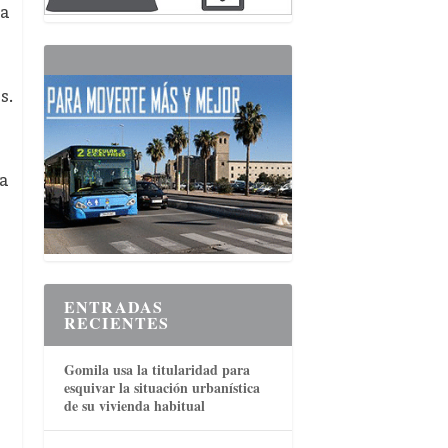
na
s.
la
ENTRADAS
RECIENTES
Gomila usa la titularidad para
esquivar la situación urbanística
de su vivienda habitual