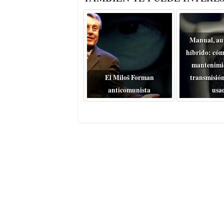
Manual, au
híbrido: cóm
mantenimie
El Miloš Forman
transmisión
anticomunista
usa