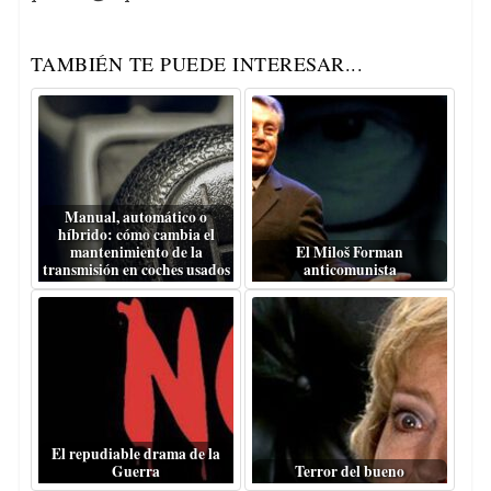
TAMBIÉN TE PUEDE INTERESAR...
Manual, automático o
híbrido: cómo cambia el
mantenimiento de la
El Miloš Forman
transmisión en coches usados
anticomunista
El repudiable drama de la
Guerra
Terror del bueno