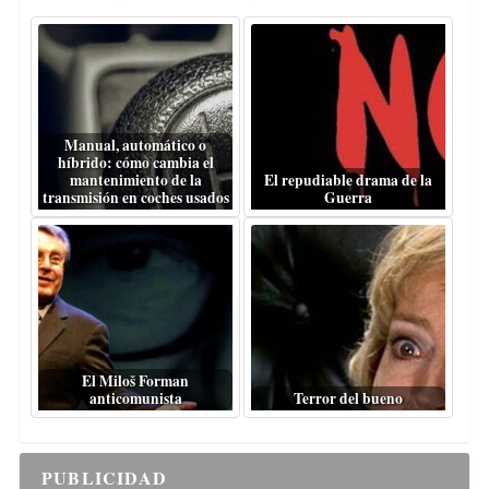
Manual, automático o
híbrido: cómo cambia el
mantenimiento de la
El repudiable drama de la
transmisión en coches usados
Guerra
El Miloš Forman
anticomunista
Terror del bueno
PUBLICIDAD