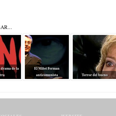
AR...
 drama de la
El Miloš Forman
rra
anticomunista
Terror del bueno
SOCIALES
WEBSITE