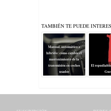
TAMBIÉN TE PUEDE INTERES
Manual, automático o
híbrido: cómo cambia el
mantenimiento de la
transmisión en coches
El repudiable
usados
Gue
SUSCRIPCIÓN
REDES 