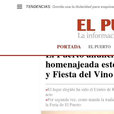
TENDENCIAS:
Gomila usa la titularidad para esquivar
PORTADA
EL PUERTO
EL PUERTO
El Puerto anunc
homenajeada este
y Fiesta del Vino
El lugar elegido ha sido el Centro de R
acto
Por segunda vez, como manda la tradic
la Feria de El Puerto