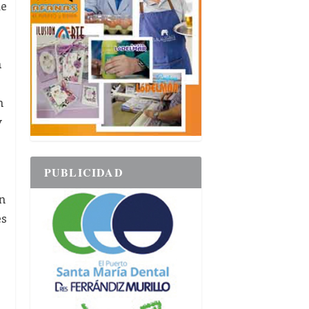
de
a
n
y
PUBLICIDAD
n
és