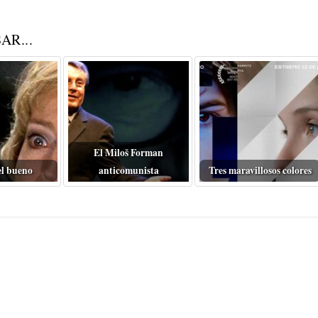
AR...
El Miloš Forman
el bueno
anticomunista
Tres maravillosos colores