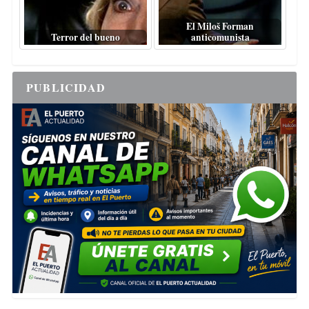
El Miloš Forman
Terror del bueno
anticomunista
PUBLICIDAD