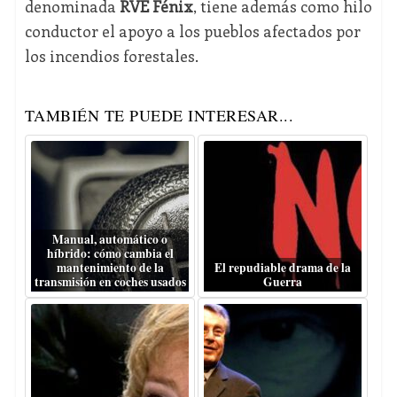
denominada
RVE Fénix
, tiene además como hilo
conductor el apoyo a los pueblos afectados por
los incendios forestales.
TAMBIÉN TE PUEDE INTERESAR...
Manual, automático o
híbrido: cómo cambia el
mantenimiento de la
El repudiable drama de la
transmisión en coches usados
Guerra