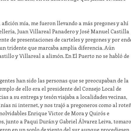
ta afición mía, me fueron llevando a más pregones y ahí
ellería, Juan Villareal Panadero y José Manuel Castilla
ente de presentaciones de carteles y pregones y por end
 un tridente que marcaba amplía diferencia. Aún
astillo y Villareal a alimón. En El Puerto no se habló de
entes han sido las personas que se preocupaban de la
Ejemplo de ello era el presidente del Consejo Local de
cias a su entrega y tesón viajaba a localidades vecinas,
nías ni internet, y nos trajó a pregoneros como al rote
inolvidables Enrique Victor de Mora y Quirós e
os, junto a Paqui Durán y Gabriel Álvarez Leiva, tomar
tieron en un soplo de viento del sur aunque procediesen