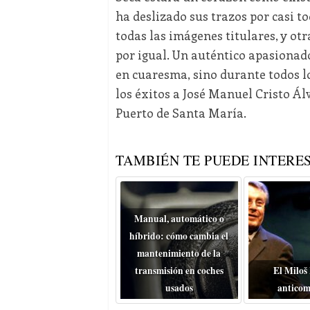
ha deslizado sus trazos por casi 
todas las imágenes titulares, y ot
por igual. Un auténtico apasiona
en cuaresma, sino durante todos lo
los éxitos a José Manuel Cristo Ál
Puerto de Santa María.
TAMBIÉN TE PUEDE INTERES
Manual, automático o
híbrido: cómo cambia el
mantenimiento de la
transmisión en coches
El Miloš
usados
anticom