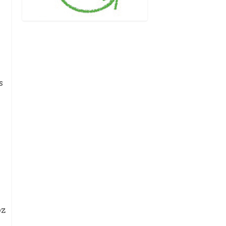
o
s
oz