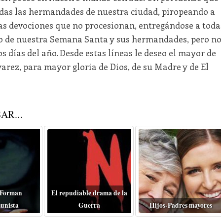
todas las hermandades de nuestra ciudad, piropeando a
ras devociones que no procesionan, entregándose a toda
do de nuestra Semana Santa y sus hermandades, pero n
s días del año. Desde estas líneas le deseo el mayor de
varez, para mayor gloria de Dios, de su Madre y de El
AR...
 Forman
El repudiable drama de la
unista
Guerra
Hijos-Padres mayores