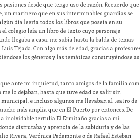
es pasiones desde que tengo uso de razón. Recuerdo que
e, un marinero que en sus interminables guardias se
algún día leería todos los libros que poseía en su
 el colegio leía un libro de texto cuyo personaje
uando llegaba a casa, me subía hasta la balda de temas
sé Luis Tejada. Con algo más de edad, gracias a profesore
diéndose los géneros y las temáticas construyéndose as
 que ante mi inquietud, tanto amigos de la familia com
 me lo dejaban, hasta que tuve edad de salir sin
a municipal, e incluso algunos me llevaban al teatro de
a mucho más amplia que en El Puerto por entonces. De
a inolvidable tertulia El Ermitaño gracias a mi
donde disfrutaba y aprendía de la sabiduría y de las
 Julio Rivera, Verónica Pedemonte o de Rafael Esteban