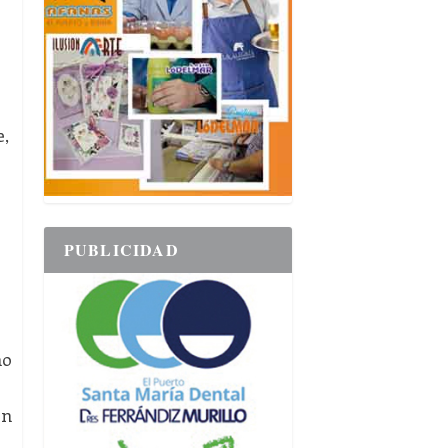
e,
PUBLICIDAD
ño
on