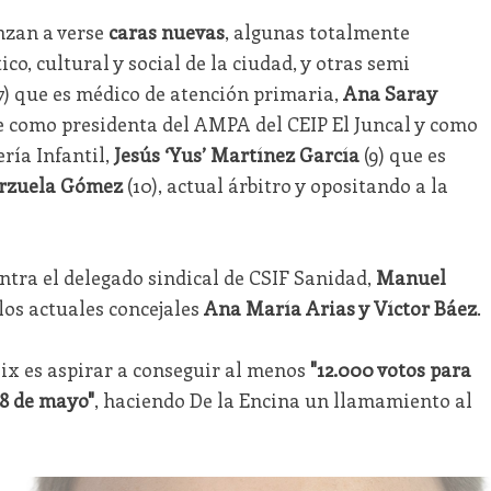
nzan a verse
caras nuevas
, algunas totalmente
o, cultural y social de la ciudad, y otras semi
7) que es médico de atención primaria,
Ana Saray
ce como presidenta del AMPA del CEIP El Juncal y como
ría Infantil,
Jesús ‘Yus’ Martínez García
(9) que es
rzuela Gómez
(10), actual árbitro y opositando a la
entra el delegado sindical de CSIF Sanidad,
Manuel
a los actuales concejales
Ana María Arias y Víctor Báez
.
oix es aspirar a conseguir al menos
"12.000 votos para
28 de mayo"
, haciendo De la Encina un llamamiento al