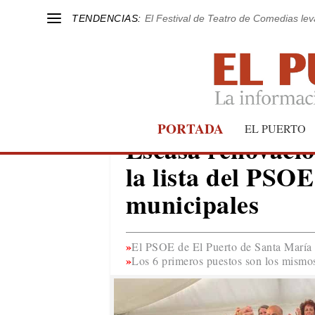
TENDENCIAS:
El Festival de Teatro de Comedias le
PORTADA
EL PUERTO
EL PUERTO
Escasa renovació
la lista del PSOE
municipales
El PSOE de El Puerto de Santa María p
Los 6 primeros puestos son los mismos