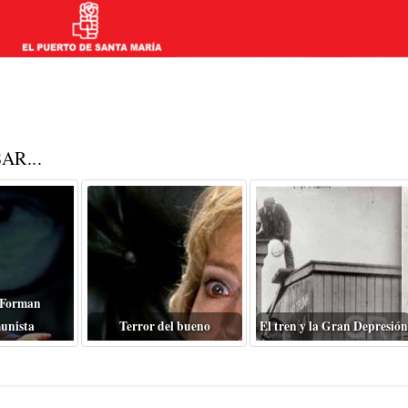
AR...
 Forman
unista
Terror del bueno
El tren y la Gran Depresión