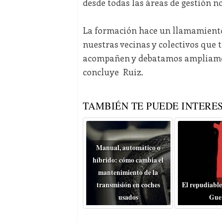
desde todas las áreas de gestión no
La formación hace un llamamiento
nuestras vecinas y colectivos que t
acompañen y debatamos ampliament
concluye Ruiz.
TAMBIÉN TE PUEDE INTERES
Manual, automático o
híbrido: cómo cambia el
mantenimiento de la
transmisión en coches
El repudiable
usados
Gue