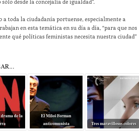
 sólo desde la concejalía de igualdad”.
 a toda la ciudadanía portuense, especialmente a
rabajan en esta temática en su día a día, “para que nos
e qué políticas feministas necesita nuestra ciudad”
AR...
 drama de la
El Miloš Forman
rra
anticomunista
Tres maravillosos colores