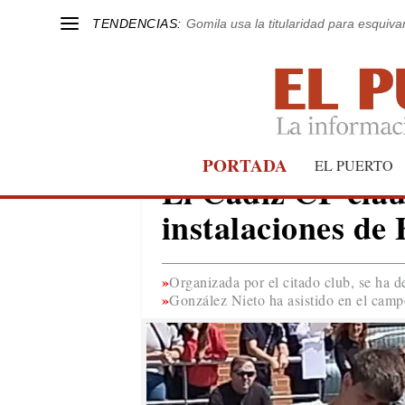
TENDENCIAS:
Gomila usa la titularidad para esquivar
PORTADA
EL PUERTO
EL PUERTO
El Cádiz CF cla
instalaciones de 
Organizada por el citado club, se ha d
González Nieto ha asistido en el camp