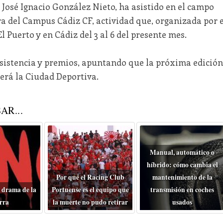
, José Ignacio González Nieto, ha asistido en el campo
ra del Campus Cádiz CF, actividad que, organizada por e
l Puerto y en Cádiz del 3 al 6 del presente mes.
asistencia y premios, apuntando que la próxima edición
gerá la Ciudad Deportiva.
AR...
Manual, automático o
híbrido: cómo cambia el
Por qué el Racing Club
mantenimiento de la
 drama de la
Portuense es el equipo que
transmisión en coches
rra
la muerte no pudo retirar
usados