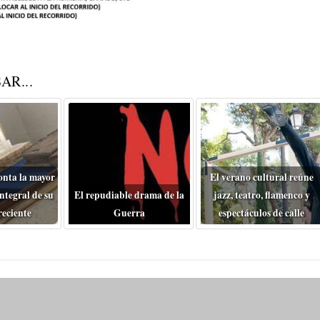
AR...
onta la mayor
El verano cultural reúne
ntegral de su
El repudiable drama de la
jazz, teatro, flamenco y
reciente
Guerra
espectáculos de calle