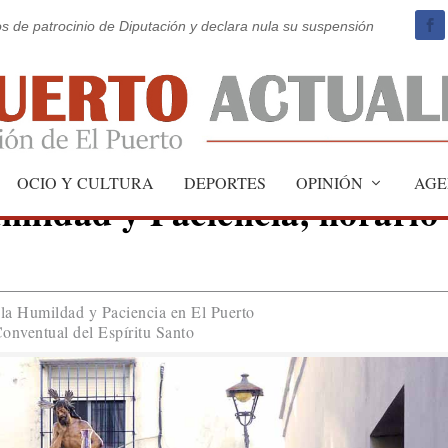
os de patrocinio de Diputación y declara nula su suspensión
OCIO Y CULTURA
DEPORTES
OPINIÓN
AGE
mildad y Paciencia, horario
 la Humildad y Paciencia en El Puerto
Conventual del Espíritu Santo