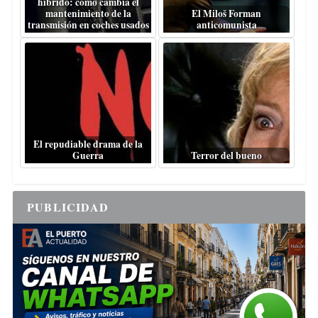
híbrido: cómo cambia el
mantenimiento de la
El Miloš Forman
transmisión en coches usados
anticomunista
El repudiable drama de la
Guerra
Terror del bueno
PUBLICIDAD