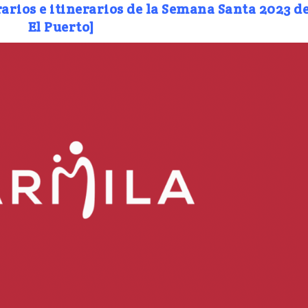
rarios e itinerarios de la Semana Santa 2023 d
El Puerto]