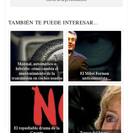
TAMBIÉN TE PUEDE INTERESAR...
Manual, automático o
híbrido: cómo cambia el
mantenimiento de la
El Miloš Forman
transmisión en coches usados
anticomunista
El repudiable drama de la
Guerra
Terror del bueno