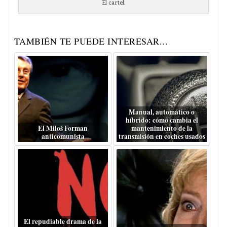
El cartel.
TAMBIÉN TE PUEDE INTERESAR...
Manual, automático o
híbrido: cómo cambia el
El Miloš Forman
mantenimiento de la
anticomunista
transmisión en coches usados
El repudiable drama de la