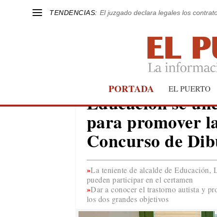
TENDENCIAS:
El juzgado declara legales los contrat
PORTADA
EL PUERTO
EL PUERTO
Educación se une
para promover la 
Concurso de Dibu
La teniente de alcalde de Educación, 
pueden participar en el certamen
Dar a conocer el trastorno autista y pr
los dos grandes objetivos