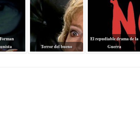
 Forman
El repudiable drama de la
unista
Terror del bueno
Guerra