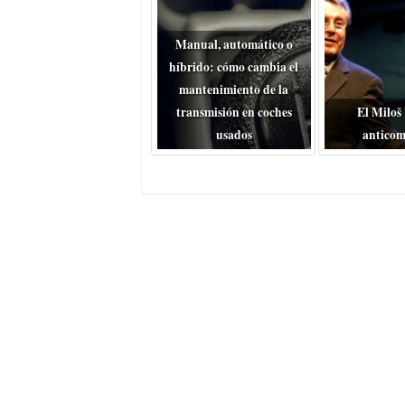
Manual, automático o
híbrido: cómo cambia el
mantenimiento de la
transmisión en coches
El Miloš
usados
anticom