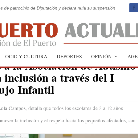
os de patrocinio de Diputación y declara nula su suspensión
OCIO Y CULTURA
DEPORTES
OPINIÓN
AGE
 a la Asociación de Autismo
inclusión a través del I
jo Infantil
Lola Campos, detalla que todos los escolares de 3 a 12 años
omover la inclusión y el respeto hacia los pequeños afectados, son