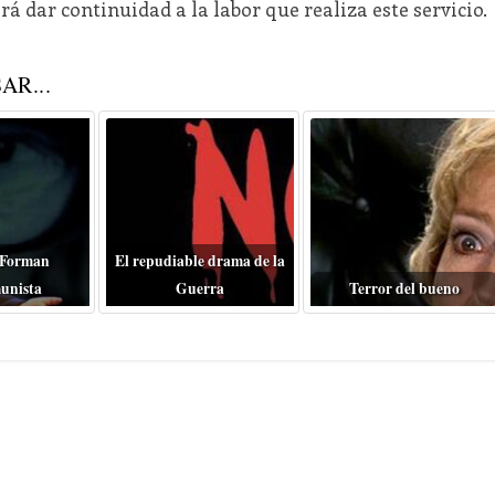
á dar continuidad a la labor que realiza este servicio.
AR...
 Forman
El repudiable drama de la
unista
Guerra
Terror del bueno