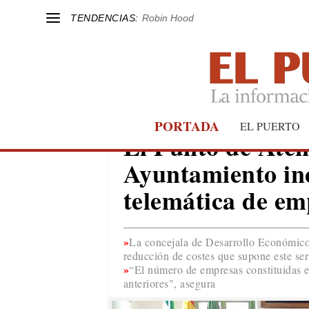
TENDENCIAS:
Robin Hood
PORTADA
EL PUERTO
EL PUERTO
El Punto de Ate
Ayuntamiento in
telemática de em
La concejala de Desarrollo Económico,
reducción de costes que supone este ser
“El número de empresas constituidas 
anteriores", asegura