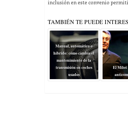
inclusión en este convenio permitir
TAMBIÉN TE PUEDE INTERES
Manual, automático o
híbrido: cómo cambia el
mantenimiento de la
transmisión en coches
El Miloš
usados
anticom