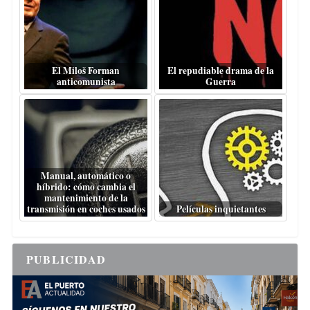
El Miloš Forman
El repudiable drama de la
anticomunista
Guerra
Manual, automático o
híbrido: cómo cambia el
mantenimiento de la
transmisión en coches usados
Películas inquietantes
PUBLICIDAD