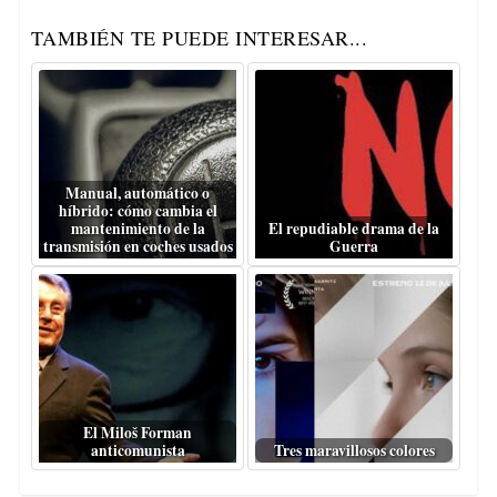
TAMBIÉN TE PUEDE INTERESAR...
Manual, automático o
híbrido: cómo cambia el
mantenimiento de la
El repudiable drama de la
transmisión en coches usados
Guerra
El Miloš Forman
anticomunista
Tres maravillosos colores