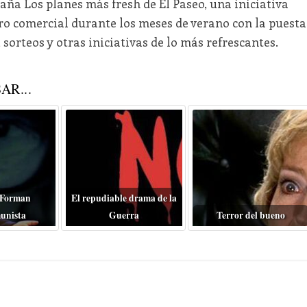
ña Los planes más fresh de El Paseo, una iniciativa
ntro comercial durante los meses de verano con la puesta
 sorteos y otras iniciativas de lo más refrescantes.
AR...
 Forman
El repudiable drama de la
unista
Guerra
Terror del bueno