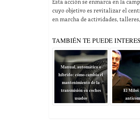
Esta acción se enmarca en la campa
cuyo objetivo es revitalizar el ce
en marcha de actividades, talleres,
TAMBIÉN TE PUEDE INTERES
Manual, automático o
híbrido: cómo cambia el
mantenimiento de la
transmisión en coches
El Miloš
usados
anticom