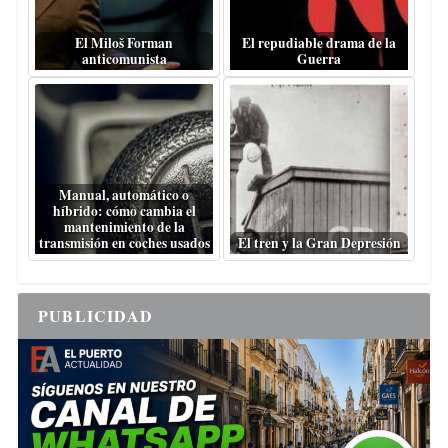
El Miloš Forman
El repudiable drama de la
anticomunista
Guerra
Manual, automático o
híbrido: cómo cambia el
mantenimiento de la
transmisión en coches usados
El tren y la Gran Depresión
PUBLICIDAD