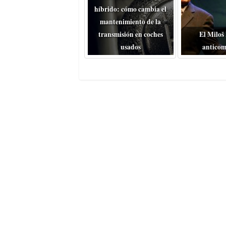
híbrido: cómo cambia el
mantenimiento de la
transmisión en coches
El Miloš
usados
anticom