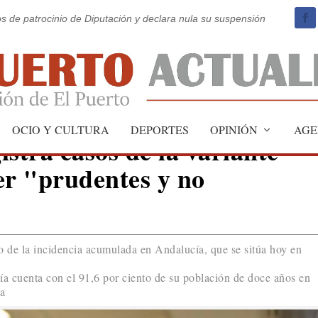
os de patrocinio de Diputación y declara nula su suspensión
OCIO Y CULTURA
DEPORTES
OPINIÓN
AGE
stra casos de la variante
er "prudentes y no
 de la incidencia acumulada en Andalucía, que se sitúa hoy en
a cuenta con el 91,6 por ciento de su población de doce años en
a