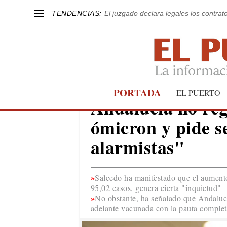
TENDENCIAS:
El juzgado declara legales los contrat
PORTADA
COVID-19
EL PUERTO
Andalucía no regi
ómicron y pide s
alarmistas"
Salcedo ha manifestado que el aumento
95,02 casos, genera cierta "inquietud"
No obstante, ha señalado que Andalucí
adelante vacunada con la pauta complet