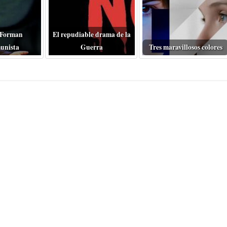
 Forman
El repudiable drama de la
unista
Guerra
Tres maravillosos colores