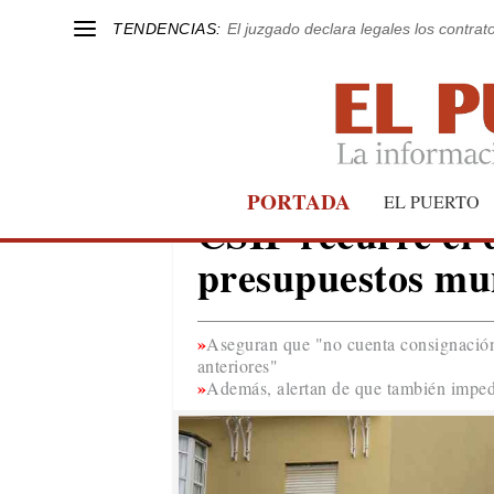
TENDENCIAS:
El juzgado declara legales los contrat
PORTADA
TRABAJADORES MUNICIPALES
EL PUERTO
CSIF recurre el 
presupuestos mun
Aseguran que "no cuenta consignación 
anteriores"
Además, alertan de que también imped