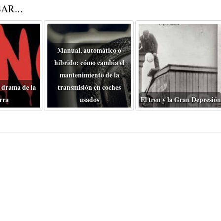
AR...
Manual, automático o
híbrido: cómo cambia el
mantenimiento de la
 drama de la
transmisión en coches
rra
usados
El tren y la Gran Depresión