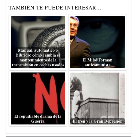
TAMBIÉN TE PUEDE INTERESAR...
Manual, automático o
híbrido: cómo cambia el
mantenimiento de la
El Miloš Forman
transmisión en coches usados
anticomunista
El repudiable drama de la
Guerra
El tren y la Gran Depresión