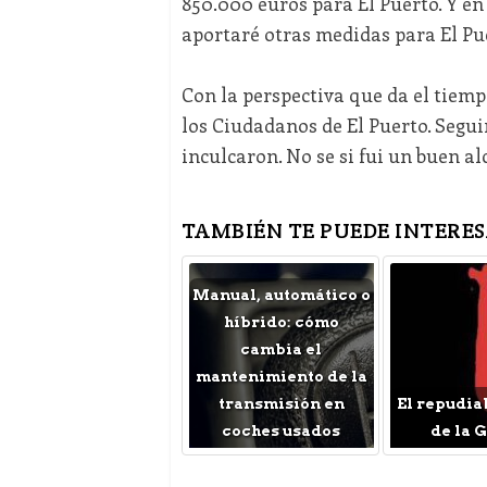
850.000 euros para El Puerto. Y e
aportaré otras medidas para El Pu
Con la perspectiva que da el tiem
los Ciudadanos de El Puerto. Segui
inculcaron. No se si fui un buen al
TAMBIÉN TE PUEDE INTERES
Manual, automático o
híbrido: cómo
cambia el
mantenimiento de la
transmisión en
El repudia
coches usados
de la 