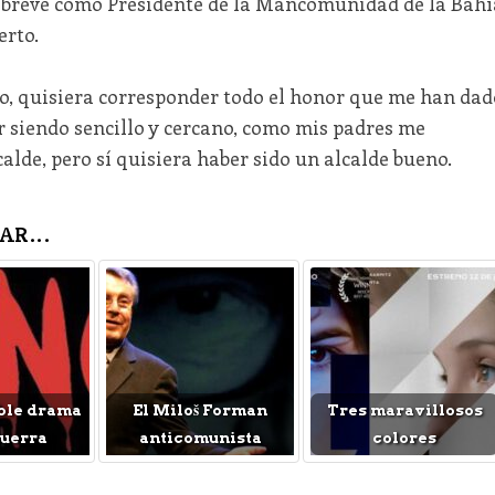
n breve como Presidente de la Mancomunidad de la Bahí
erto.
po, quisiera corresponder todo el honor que me han dad
r siendo sencillo y cercano, como mis padres me
calde, pero sí quisiera haber sido un alcalde bueno.
AR...
ble drama
El Miloš Forman
Tres maravillosos
Guerra
anticomunista
colores