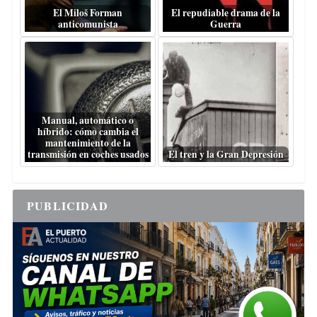
El Miloš Forman
El repudiable drama de la
anticomunista
Guerra
Manual, automático o
híbrido: cómo cambia el
mantenimiento de la
transmisión en coches usados
El tren y la Gran Depresión
PUBLICIDAD