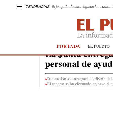
TENDENCIAS:
El juzgado declara legales los contrat
PORTADA
CORONAVIRUS
EL PUERTO
La Junta entrega
personal de ayud
Diputación se encargará de distribuir l
El reparto se ha efectuado en base al 