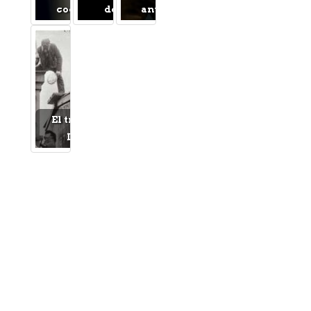
coches usados
de la Guerra
anticomunista
El tren y la Gran
Depresión