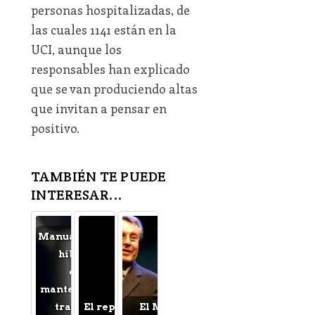
personas hospitalizadas, de
las cuales 1141 están en la
UCI, aunque los
responsables han explicado
que se van produciendo altas
que invitan a pensar en
positivo.
TAMBIÉN TE PUEDE
INTERESAR...
Manual, automático o
híbrido: cómo
cambia el
mantenimiento de la
transmisión en
El repudiable drama
El Miloš Forman