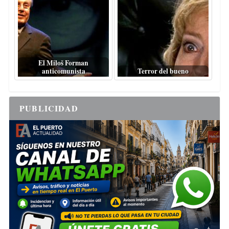
El Miloš Forman
anticomunista
Terror del bueno
PUBLICIDAD