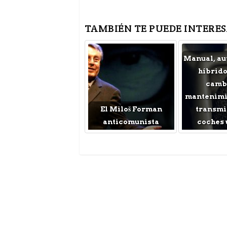
TAMBIÉN TE PUEDE INTERES
Manual, au
híbrido
cambi
mantenimie
El Miloš Forman
transmi
anticomunista
coches 