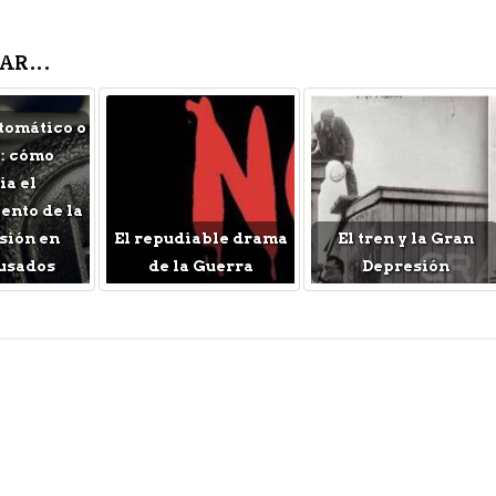
AR...
tomático o
: cómo
a el
nto de la
sión en
El repudiable drama
El tren y la Gran
usados
de la Guerra
Depresión