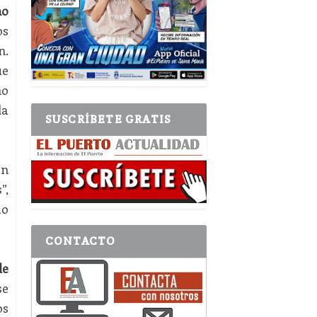
no
os
n.
ue
no
da
SUSCRÍBETE GRATIS
án
”,
lo
CONTACTO
de
se
os