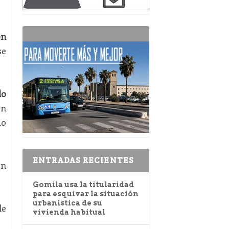
én
se
do
en
lo
ENTRADAS RECIENTES
en
Gomila usa la titularidad
para esquivar la situación
urbanística de su
de
vivienda habitual