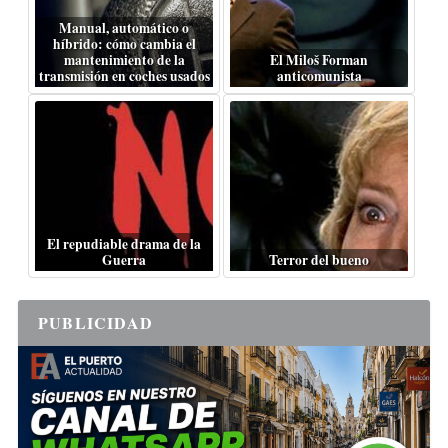
Manual, automático o
híbrido: cómo cambia el
mantenimiento de la
El Miloš Forman
transmisión en coches usados
anticomunista
El repudiable drama de la
Guerra
Terror del bueno
PUBLICIDAD