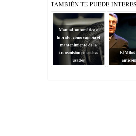
TAMBIÉN TE PUEDE INTERES
Manual, automático o
híbrido: cómo cambia el
mantenimiento de la
transmisión en coches
El Miloš
usados
anticom