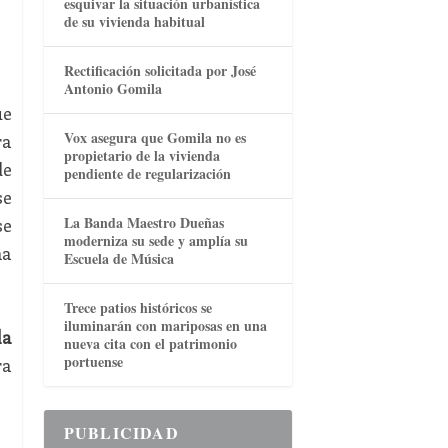
esquivar la situación urbanística
de su vivienda habitual
Rectificación solicitada por José
Antonio Gomila
ue
Vox asegura que Gomila no es
ra
propietario de la vivienda
de
pendiente de regularización
se
La Banda Maestro Dueñas
se
moderniza su sede y amplía su
ha
Escuela de Música
Trece patios históricos se
iluminarán con mariposas en una
la
nueva cita con el patrimonio
portuense
ra
PUBLICIDAD