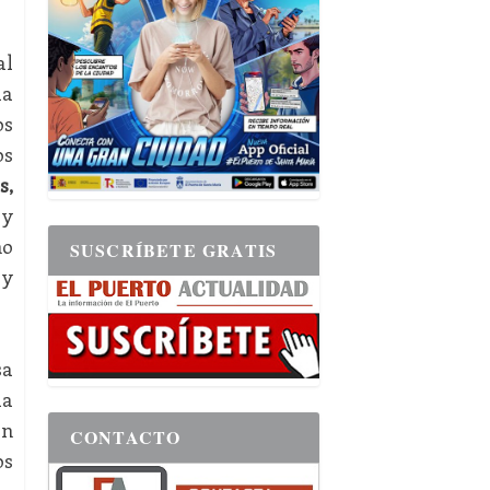
al
la
os
os
s,
 y
no
SUSCRÍBETE GRATIS
 y
sa
la
en
CONTACTO
os