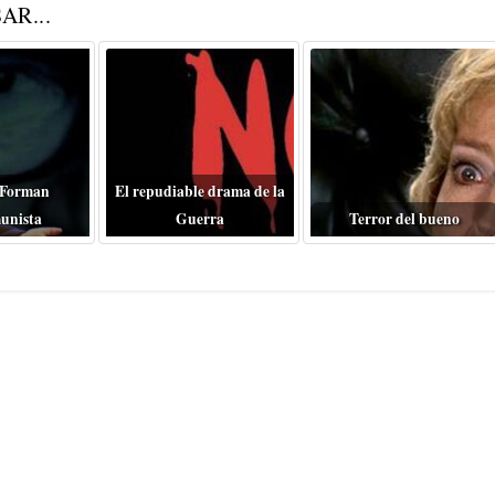
AR...
 Forman
El repudiable drama de la
unista
Guerra
Terror del bueno