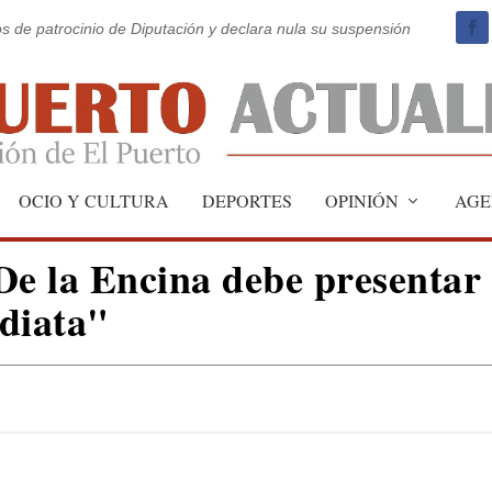
os de patrocinio de Diputación y declara nula su suspensión
OCIO Y CULTURA
DEPORTES
OPINIÓN
AGE
De la Encina debe presentar
diata"