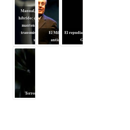
Manual, automático o
híbrido: cómo cambia el
mantenimiento de la
transmisión en coches
El Miloš Forman
El repudiable drama de la
usados
anticomunista
Guerra
Terror del bueno