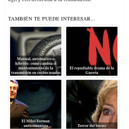
TAMBIÉN TE PUEDE INTERESAR...
Manual, automático o
híbrido: cómo cambia el
mantenimiento de la
El repudiable drama de la
transmisión en coches usados
Guerra
El Miloš Forman
anticomunista
Terror del bueno