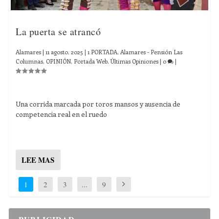
La puerta se atrancó
Alamares
|
11 agosto, 2025
|
1 PORTADA
,
Alamares - Pensión Las
Columnas
,
OPINIÓN
,
Portada Web
,
Últimas Opiniones
|
0
|
Una corrida marcada por toros mansos y ausencia de
competencia real en el ruedo
LEE MAS
1
2
3
...
9