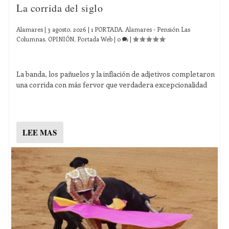
La corrida del siglo
Alamares
|
3 agosto, 2026
|
1 PORTADA
,
Alamares - Pensión Las
Columnas
,
OPINIÓN
,
Portada Web
|
0
|
La banda, los pañuelos y la inflación de adjetivos completaron
una corrida con más fervor que verdadera excepcionalidad
LEE MAS