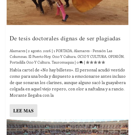
De tesis doctorales dignas de ser plagiadas
Alamares
|
2 agosto, 2026
|
1 PORTADA
,
Alamares - Pensión Las
Columnas
,
El Puerto Hoy
,
Ocio Y Cultura
,
OCIO Y CULTURA
,
OPINIÓN
,
Portadilla Ocio Y Cultura
,
Tauromaquia
|
0
|
Había cartel de «No hay billetes». El personal acudió vestido
como para una boda y dispuesto a emocionarse antes incluso
de que sonaran los clarines, aunque alguno sacó la guayabera
colgada en aquel viejo ropero, con olor a naftalina y a rancio.
Morante llegaba con la
LEE MAS