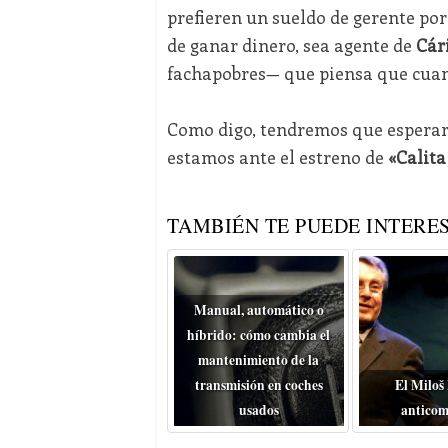
prefieren un sueldo de gerente por
de ganar dinero, sea agente de
Cár
fachapobres— que piensa que cuant
Como digo, tendremos que esperar.
estamos ante el estreno de
«Calita 
TAMBIÉN TE PUEDE INTERES
Manual, automático o
híbrido: cómo cambia el
mantenimiento de la
transmisión en coches
El Miloš
usados
anticom