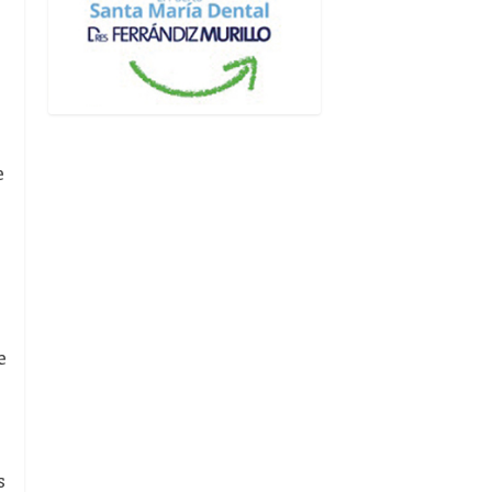
e
e
s