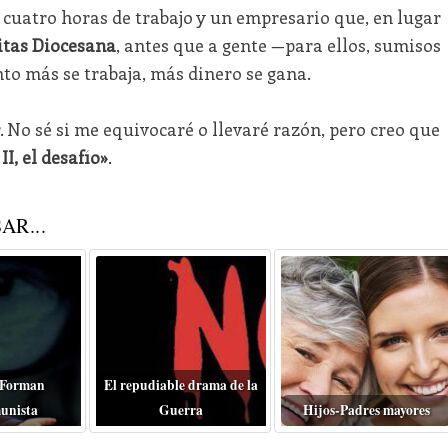
 cuatro horas de trabajo y un empresario que, en lugar
itas Diocesana
, antes que a gente —para ellos, sumisos
o más se trabaja, más dinero se gana.
 No sé si me equivocaré o llevaré razón, pero creo que
II, el desafío»
.
AR...
 Forman
El repudiable drama de la
unista
Guerra
Hijos-Padres mayores