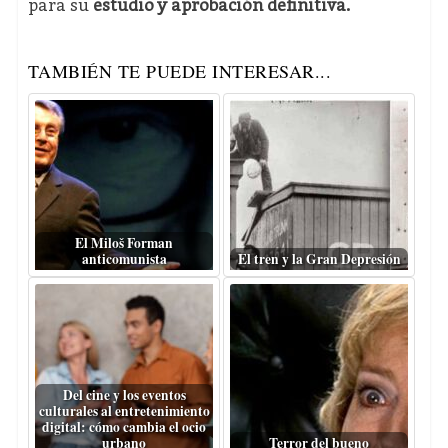
para su
estudio y aprobación definitiva.
TAMBIÉN TE PUEDE INTERESAR...
El Miloš Forman
anticomunista
El tren y la Gran Depresión
Del cine y los eventos
culturales al entretenimiento
digital: cómo cambia el ocio
urbano
Terror del bueno