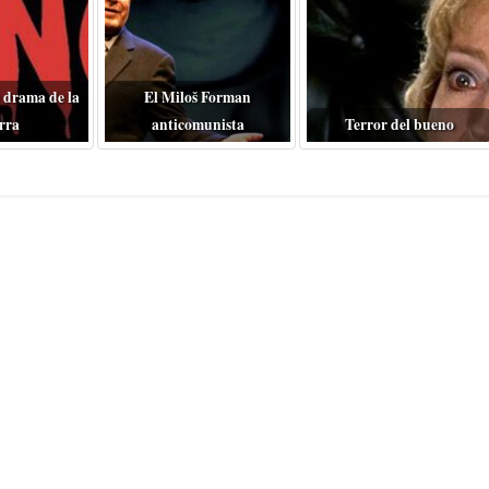
 drama de la
El Miloš Forman
rra
anticomunista
Terror del bueno