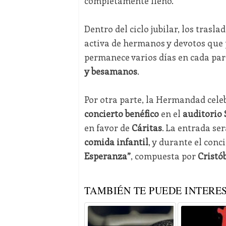
completamente lleno.
Dentro del ciclo jubilar, los trasl
activa de hermanos y devotos que p
permanece varios días en cada par
y besamanos
.
Por otra parte, la Hermandad cele
concierto benéfico
en el
auditorio
en favor de
Cáritas
. La entrada se
comida infantil
, y durante el con
Esperanza”
, compuesta por
Cristó
TAMBIÉN TE PUEDE INTERES