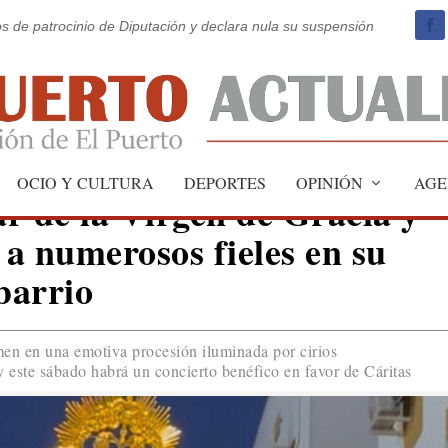
os de patrocinio de Diputación y declara nula su suspensión
OCIO Y CULTURA
DEPORTES
OPINIÓN
AGE
ar de la Virgen de Gracia y
a numerosos fieles en su
barrio
men en una emotiva procesión iluminada por cirios
y este sábado habrá un concierto benéfico en favor de Cáritas