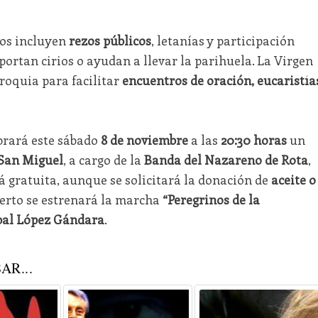
ados incluyen
rezos públicos
, letanías y participación
ortan cirios o ayudan a llevar la parihuela. La Virgen
roquia para facilitar
encuentros de oración, eucaristía
brará este sábado
8 de noviembre
a las
20:30 horas
un
 San Miguel
, a cargo de la
Banda del Nazareno de Rota
,
rá gratuita, aunque se solicitará la donación de
aceite o
cierto se estrenará la marcha
“Peregrinos de la
bal López Gándara
.
AR...