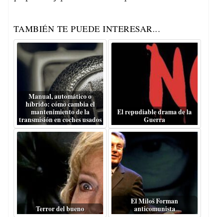
TAMBIÉN TE PUEDE INTERESAR...
Manual, automático o
híbrido: cómo cambia el
mantenimiento de la
El repudiable drama de la
transmisión en coches usados
Guerra
El Miloš Forman
Terror del bueno
anticomunista